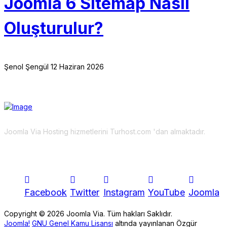
Joomla 6 Sitemap Nasıl
Oluşturulur?
Şenol Şengül
12 Haziran 2026
Joomla Via Hosting hizmetlerini Turhost.com 'dan almaktadır.
Takip Edin!
Facebook
Twitter
Instagram
YouTube
Joomla
Copyright © 2026 Joomla Via. Tüm hakları Saklıdır.
Joomla!
GNU Genel Kamu Lisansı
altında yayınlanan Özgür