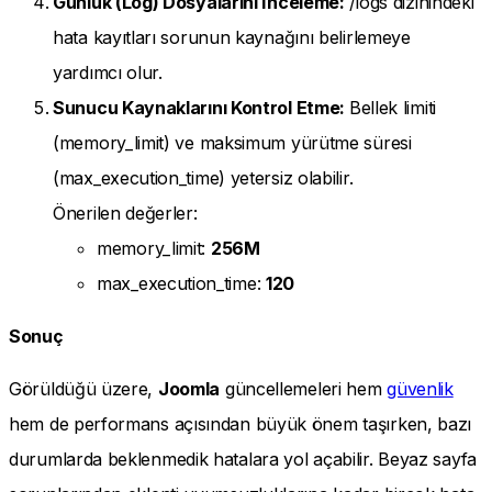
Günlük (Log) Dosyalarını İnceleme:
/logs dizinindeki
hata kayıtları sorunun kaynağını belirlemeye
yardımcı olur.
Sunucu Kaynaklarını Kontrol Etme:
Bellek limiti
(memory_limit) ve maksimum yürütme süresi
(max_execution_time) yetersiz olabilir.
Önerilen değerler:
memory_limit:
256M
max_execution_time:
120
Sonuç
Görüldüğü üzere,
Joomla
güncellemeleri hem
güvenlik
hem de performans açısından büyük önem taşırken, bazı
durumlarda beklenmedik hatalara yol açabilir. Beyaz sayfa